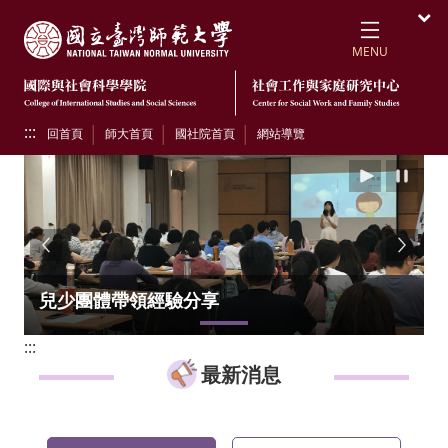
跳到頁面主要內容區
國立臺灣師範大學
開
MENU
:::
回首頁
師大首頁
國社院首頁
網站導覽
播放
暫
Previous
Next
兒少團體帶領經驗分享
:::
最新消息