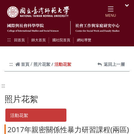
跳到頁面主要內容區
國立臺灣師範大學
開
MENU
:::
回首頁
師大首頁
國社院首頁
網站導覽
:::
活動花絮
首頁
照片花絮
返回上一層
:::
照片花絮
活動花絮
2017年親密關係性暴力研習課程(兩區)